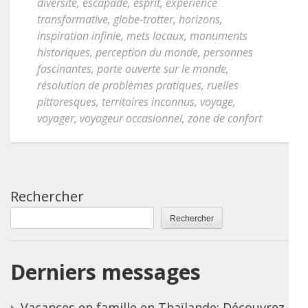
diversité
,
escapade
,
esprit
,
expérience
transformative
,
globe-trotter
,
horizons
,
inspiration infinie
,
mets locaux
,
monuments
historiques
,
perception du monde
,
personnes
fascinantes
,
porte ouverte sur le monde
,
résolution de problèmes pratiques
,
ruelles
pittoresques
,
territoires inconnus
,
voyage
,
voyager
,
voyageur occasionnel
,
zone de confort
Rechercher
Rechercher
Derniers messages
Vacances en famille en Thaïlande: Découvrez