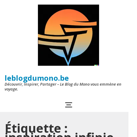
Aller
au
contenu
(Pressez
Entrée)
leblogdumono.be
Découvrir, Inspirer, Partager – Le Blog du Mono vous emmène en
voyage.
Étiquette :