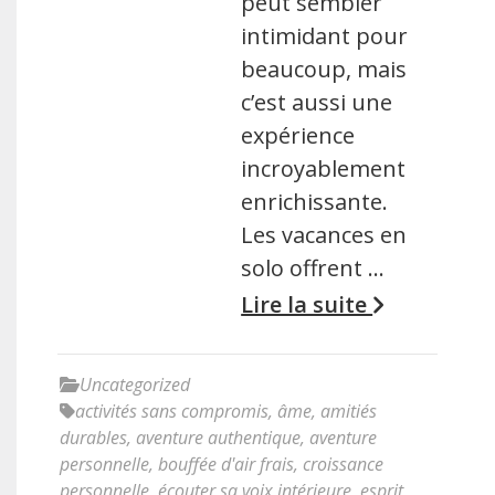
peut sembler
intimidant pour
beaucoup, mais
c’est aussi une
expérience
incroyablement
enrichissante.
Les vacances en
solo offrent …
Lire la suite
Uncategorized
activités sans compromis
,
âme
,
amitiés
durables
,
aventure authentique
,
aventure
personnelle
,
bouffée d'air frais
,
croissance
personnelle
,
écouter sa voix intérieure
,
esprit
,