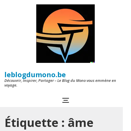
Aller
au
contenu
(Pressez
Entrée)
leblogdumono.be
Découvrir, Inspirer, Partager – Le Blog du Mono vous emmène en
voyage.
Étiquette :
âme