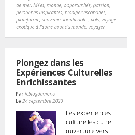
de mer
,
idées
,
monde
,
opportunités
,
passion
,
personnes inspirantes
,
planifier escapades
,
plateforme
,
souvenirs inoubliables
,
vols
,
voyage
exotique à l'autre bout du monde
,
voyager
Plongez dans les
Expériences Culturelles
Enrichissantes
Par
leblogdumono
Le
24 septembre 2023
Les expériences
culturelles : une
ouverture vers