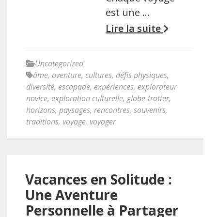
est une …
Lire la suite
Uncategorized
âme
,
aventure
,
cultures
,
défis physiques
,
diversité
,
escapade
,
expériences
,
explorateur
novice
,
exploration culturelle
,
globe-trotter
,
horizons
,
paysages
,
rencontres
,
souvenirs
,
traditions
,
voyage
,
voyager
Vacances en Solitude :
Une Aventure
Personnelle à Partager