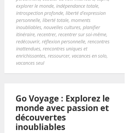
explorer le monde
,
indépendance totale
,
introspection profonde
,
liberté d'expression
personnelle
,
liberté totale
,
moments
inoubliables
,
nouvelles cultures
,
planifier
itinéraire
,
recentrer
,
recentrer sur soi-même
,
redécouvrir
,
réflexion personnelle
,
rencontres
inattendues
,
rencontres uniques et
enrichissantes
,
ressourcer
,
vacances en solo
,
vacances seul
Go Voyage : Explorez le
monde avec passion et
découvertes
inoubliables