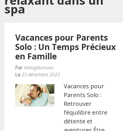
relaxant dans un
spa
Vacances pour Parents
Solo : Un Temps Précieux
en Famille
Par
leblogdumono
Le
23 décembre 2023
Vacances pour
Parents Solo :
Retrouver
l’équilibre entre
détente et
aventures Être