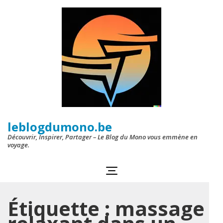
Aller
au
contenu
(Pressez
Entrée)
leblogdumono.be
Découvrir, Inspirer, Partager – Le Blog du Mono vous emmène en
voyage.
Étiquette :
massage