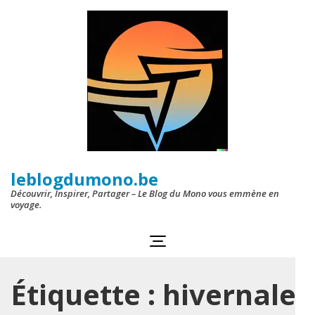
Aller
au
contenu
(Pressez
Entrée)
leblogdumono.be
Découvrir, Inspirer, Partager – Le Blog du Mono vous emmène en
voyage.
Étiquette :
hivernale