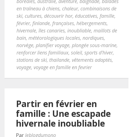
boréales
,
australie
,
aventure
,
baignade
,
balades
en traîneau à chiens
,
chaleur
,
combinaisons de
ski
,
cultures
,
découvrir hor
,
éducatives
,
famille
,
février
,
finlande
,
françaises
,
hébergements
,
hivernale
,
îles canaries
,
inoubliable
,
maillots de
bain
,
météorologiques locales
,
nordiques
,
norvège
,
planifier voyage
,
plongée sous-marine
,
renforcer liens familiaux
,
soleil
,
sports d'hiver
,
stations de ski
,
thaïlande
,
vêtements adaptés
,
voyage
,
voyage en famille en fevrier
Partir en février en
famille : Une escapade
hivernale inoubliable
Par
leblogdumono