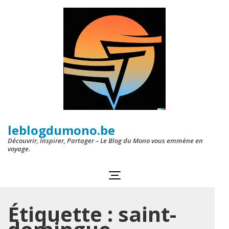
Aller
au
contenu
(Pressez
Entrée)
leblogdumono.be
Découvrir, Inspirer, Partager – Le Blog du Mono vous emmène en
voyage.
Étiquette :
saint-