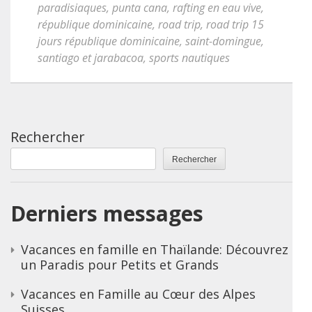
paradisiaques
,
punta cana
,
rafting en eau vive
,
république dominicaine
,
road trip
,
road trip 15
jours république dominicaine
,
saint-domingue
,
santiago et jarabacoa
,
sports nautiques
Rechercher
Rechercher
Derniers messages
Vacances en famille en Thaïlande: Découvrez
un Paradis pour Petits et Grands
Vacances en Famille au Cœur des Alpes
Suisses