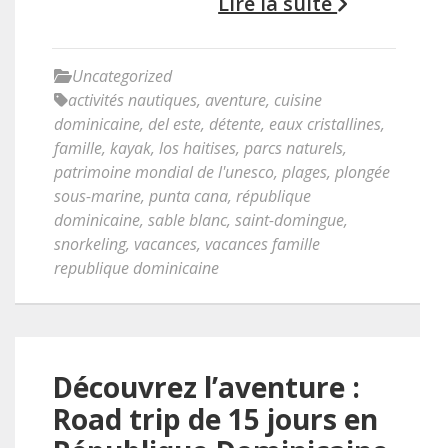
Lire la suite
Uncategorized
activités nautiques
,
aventure
,
cuisine
dominicaine
,
del este
,
détente
,
eaux cristallines
,
famille
,
kayak
,
los haitises
,
parcs naturels
,
patrimoine mondial de l'unesco
,
plages
,
plongée
sous-marine
,
punta cana
,
république
dominicaine
,
sable blanc
,
saint-domingue
,
snorkeling
,
vacances
,
vacances famille
republique dominicaine
Découvrez l’aventure :
Road trip de 15 jours en