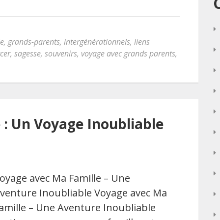
le
,
grands-parents
,
intergénérationnels
,
liens
cer
,
sagesse
,
souvenirs
,
voyage avec grands parents
,
 : Un Voyage Inoubliable
oyage avec Ma Famille – Une
venture Inoubliable Voyage avec Ma
amille – Une Aventure Inoubliable