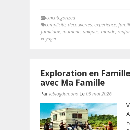
Uncategorized
complicité
,
découvertes
,
expérience
,
famil
familiaux
,
moments uniques
,
monde
,
renfor
voyager
Exploration en Famille
avec Ma Famille
Par
leblogdumono
Le
03 mai 2026
V
A
F