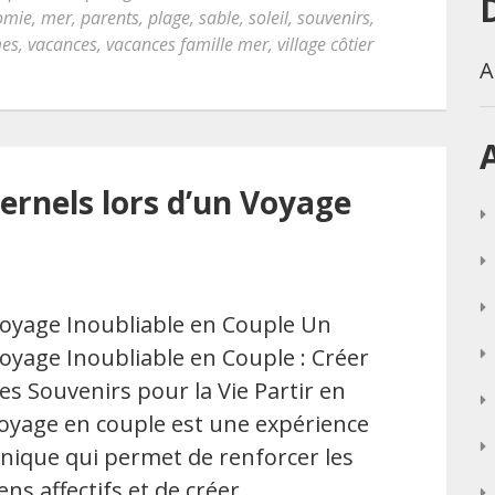
omie
,
mer
,
parents
,
plage
,
sable
,
soleil
,
souvenirs
,
mes
,
vacances
,
vacances famille mer
,
village côtier
A
ernels lors d’un Voyage
oyage Inoubliable en Couple Un
oyage Inoubliable en Couple : Créer
es Souvenirs pour la Vie Partir en
oyage en couple est une expérience
nique qui permet de renforcer les
iens affectifs et de créer …