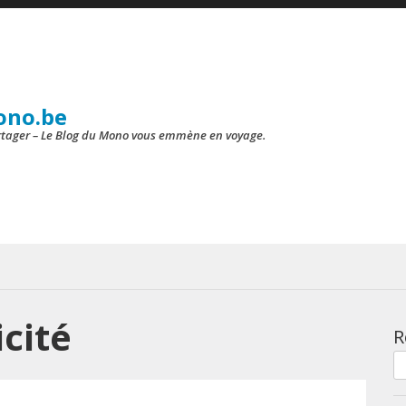
ono.be
artager – Le Blog du Mono vous emmène en voyage.
cité
R