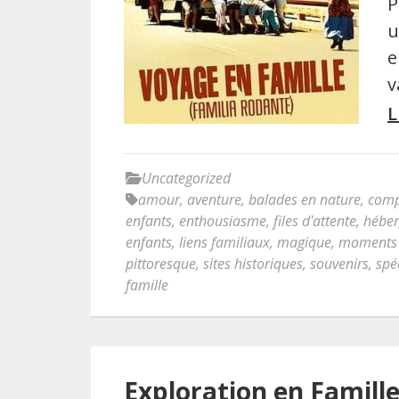
P
u
e
v
L
Uncategorized
amour
,
aventure
,
balades en nature
,
comp
enfants
,
enthousiasme
,
files d'attente
,
héber
enfants
,
liens familiaux
,
magique
,
moments 
pittoresque
,
sites historiques
,
souvenirs
,
spé
famille
Exploration en Famill