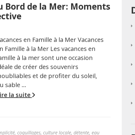
u Bord de la Mer: Moments
ective
acances en Famille à la Mer Vacances
n Famille à la Mer Les vacances en
amille à la mer sont une occasion
déale de créer des souvenirs
noubliables et de profiter du soleil,
u sable …
ire la suite
plicité
,
coquillages
,
culture locale
,
détente
,
eau