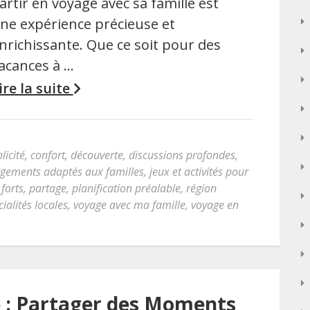
artir en voyage avec sa famille est
ne expérience précieuse et
nrichissante. Que ce soit pour des
acances à …
ire la suite
licité
,
confort
,
découverte
,
discussions profondes
,
gements adaptés aux familles
,
jeux et activités pour
forts
,
partage
,
planification préalable
,
région
cialités locales
,
voyage avec ma famille
,
voyage en
e : Partager des Moments