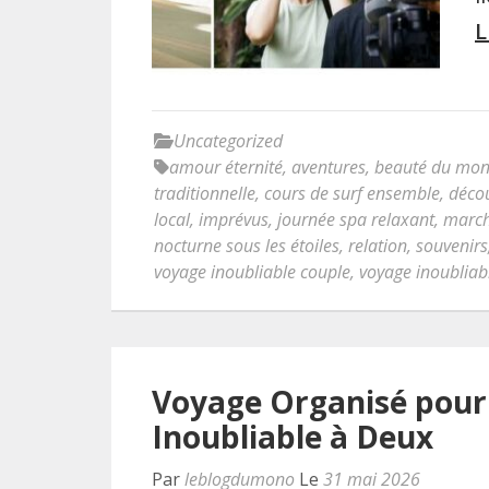
L
Uncategorized
amour éternité
,
aventures
,
beauté du mo
traditionnelle
,
cours de surf ensemble
,
déco
local
,
imprévus
,
journée spa relaxant
,
march
nocturne sous les étoiles
,
relation
,
souvenirs
voyage inoubliable couple
,
voyage inoubliab
Voyage Organisé pour
Inoubliable à Deux
Par
leblogdumono
Le
31 mai 2026