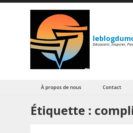
Aller
au
contenu
(Pressez
leblogdum
Entrée)
Découvrir, Inspirer, P
À propos de nous
Contact
Étiquette :
compli