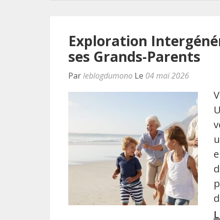
Exploration Intergéné
ses Grands-Parents
Par
leblogdumono
Le
04 mai 2026
V
U
v
u
e
d
p
d
L