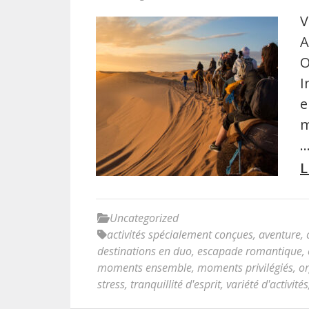
V
A
O
I
e
m
L
Uncategorized
activités spécialement conçues
,
aventure
,
destinations en duo
,
escapade romantique
,
moments ensemble
,
moments privilégiés
,
or
stress
,
tranquillité d'esprit
,
variété d'activités