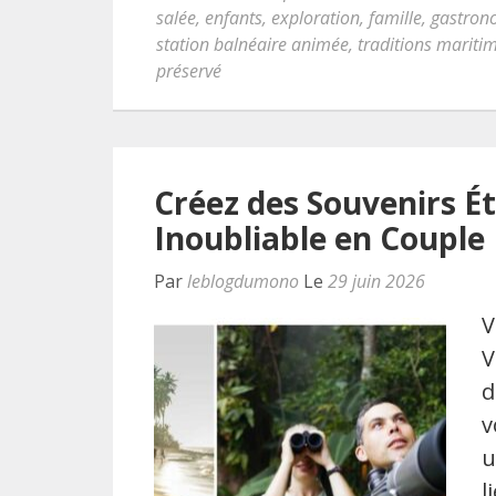
salée
,
enfants
,
exploration
,
famille
,
gastron
station balnéaire animée
,
traditions mariti
préservé
Créez des Souvenirs Ét
Inoubliable en Couple
Par
leblogdumono
Le
29 juin 2026
V
V
d
v
u
l