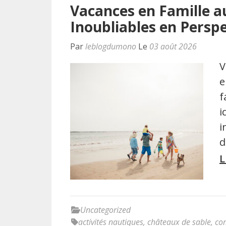
Vacances en Famille a
Inoubliables en Persp
Par
leblogdumono
Le
03 août 2026
V
e
f
i
i
d
L
Uncategorized
activités nautiques
,
châteaux de sable
,
com