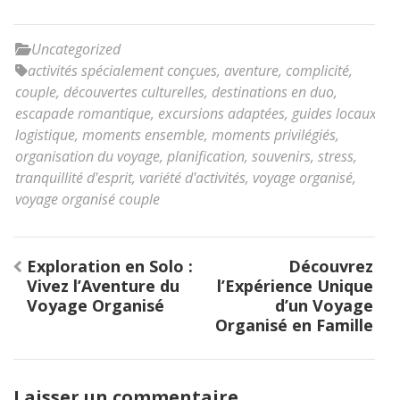
Uncategorized
activités spécialement conçues
,
aventure
,
complicité
,
couple
,
découvertes culturelles
,
destinations en duo
,
escapade romantique
,
excursions adaptées
,
guides locaux
,
logistique
,
moments ensemble
,
moments privilégiés
,
organisation du voyage
,
planification
,
souvenirs
,
stress
,
tranquillité d'esprit
,
variété d'activités
,
voyage organisé
,
voyage organisé couple
Navigation
Exploration en Solo :
Découvrez
de
Vivez l’Aventure du
l’Expérience Unique
l’article
Voyage Organisé
d’un Voyage
Organisé en Famille
Laisser un commentaire