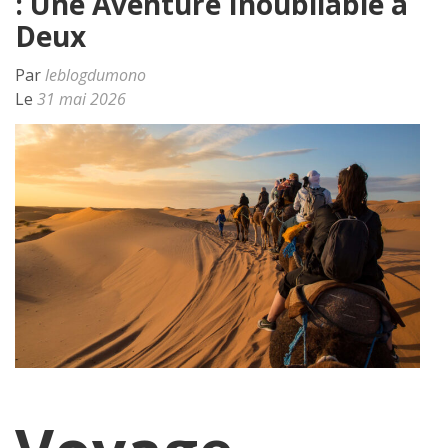
: Une Aventure Inoubliable à
Deux
Par
leblogdumono
Le
31 mai 2026