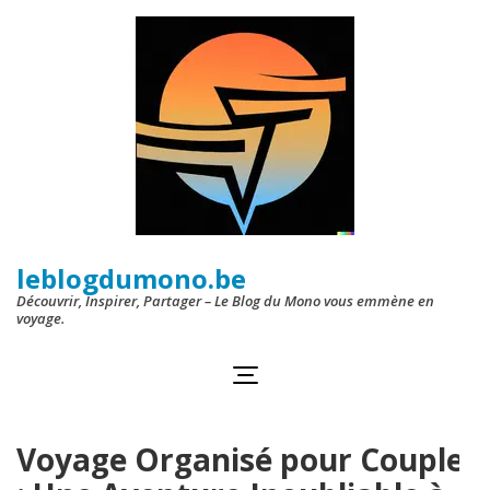
Aller
au
contenu
(Pressez
Entrée)
leblogdumono.be
Découvrir, Inspirer, Partager – Le Blog du Mono vous emmène en
voyage.
Voyage Organisé pour Couple