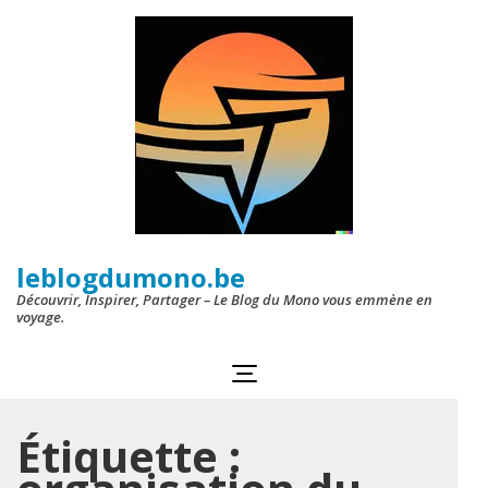
Aller
au
contenu
(Pressez
Entrée)
leblogdumono.be
Découvrir, Inspirer, Partager – Le Blog du Mono vous emmène en
voyage.
Étiquette :