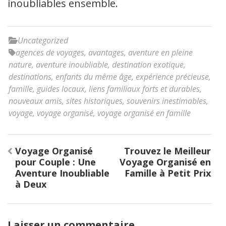
inoubliables ensemble.
Uncategorized
agences de voyages
,
avantages
,
aventure en pleine
nature
,
aventure inoubliable
,
destination exotique
,
destinations
,
enfants du même âge
,
expérience précieuse
,
famille
,
guides locaux
,
liens familiaux forts et durables
,
nouveaux amis
,
sites historiques
,
souvenirs inestimables
,
voyage
,
voyage organisé
,
voyage organisé en famille
Navigation
Voyage Organisé
Trouvez le Meilleur
de
pour Couple : Une
Voyage Organisé en
l’article
Aventure Inoubliable
Famille à Petit Prix
à Deux
Laisser un commentaire