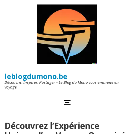
Aller
au
contenu
(Pressez
Entrée)
leblogdumono.be
Découvrir, Inspirer, Partager – Le Blog du Mono vous emmène en
voyage.
Découvrez l’Expérience