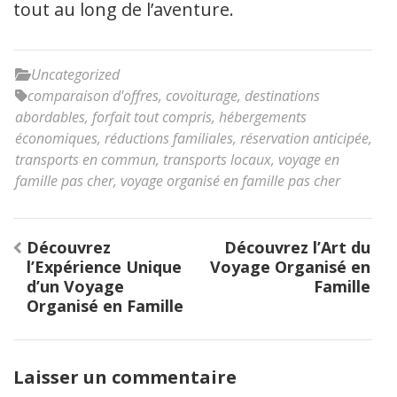
tout au long de l’aventure.
Uncategorized
comparaison d'offres
,
covoiturage
,
destinations
abordables
,
forfait tout compris
,
hébergements
économiques
,
réductions familiales
,
réservation anticipée
,
transports en commun
,
transports locaux
,
voyage en
famille pas cher
,
voyage organisé en famille pas cher
Navigation
Découvrez
Découvrez l’Art du
de
l’Expérience Unique
Voyage Organisé en
l’article
d’un Voyage
Famille
Organisé en Famille
Laisser un commentaire