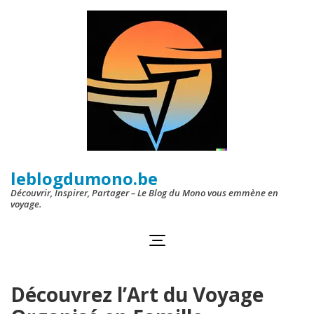
Aller
au
contenu
(Pressez
Entrée)
leblogdumono.be
Découvrir, Inspirer, Partager – Le Blog du Mono vous emmène en
voyage.
Découvrez l’Art du Voyage