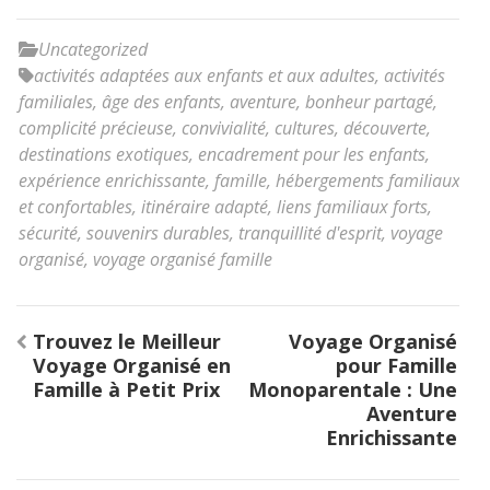
Uncategorized
activités adaptées aux enfants et aux adultes
,
activités
familiales
,
âge des enfants
,
aventure
,
bonheur partagé
,
complicité précieuse
,
convivialité
,
cultures
,
découverte
,
destinations exotiques
,
encadrement pour les enfants
,
expérience enrichissante
,
famille
,
hébergements familiaux
et confortables
,
itinéraire adapté
,
liens familiaux forts
,
sécurité
,
souvenirs durables
,
tranquillité d'esprit
,
voyage
organisé
,
voyage organisé famille
Navigation
Trouvez le Meilleur
Voyage Organisé
de
Voyage Organisé en
pour Famille
l’article
Famille à Petit Prix
Monoparentale : Une
Aventure
Enrichissante