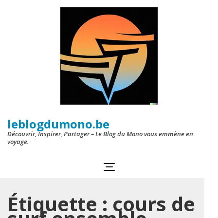
Aller
au
contenu
(Pressez
Entrée)
leblogdumono.be
Découvrir, Inspirer, Partager – Le Blog du Mono vous emmène en
voyage.
Étiquette :
cours de