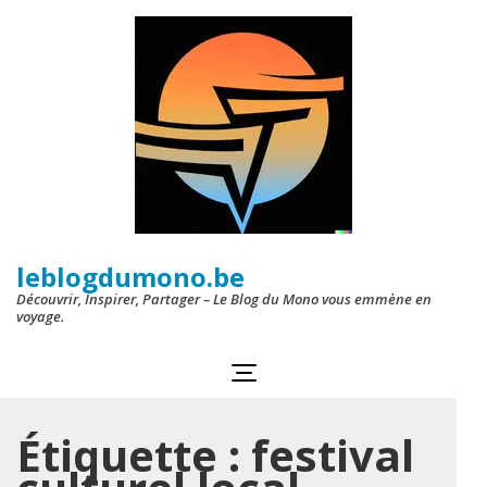
Aller
au
contenu
(Pressez
Entrée)
leblogdumono.be
Découvrir, Inspirer, Partager – Le Blog du Mono vous emmène en
voyage.
Étiquette :
festival