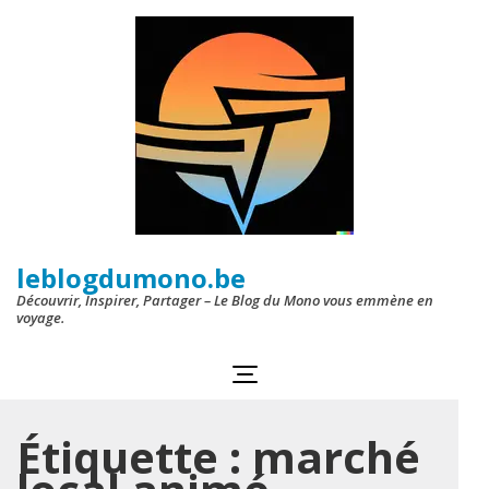
Aller
au
contenu
(Pressez
Entrée)
leblogdumono.be
Découvrir, Inspirer, Partager – Le Blog du Mono vous emmène en
voyage.
Étiquette :
marché