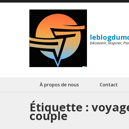
Aller
au
contenu
(Pressez
leblogdum
Entrée)
Découvrir, Inspirer, P
À propos de nous
Contact
Étiquette :
voyage
couple