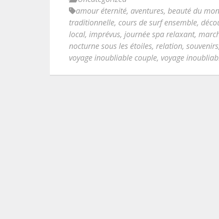
amour éternité
,
aventures
,
beauté du mo
traditionnelle
,
cours de surf ensemble
,
déco
local
,
imprévus
,
journée spa relaxant
,
march
nocturne sous les étoiles
,
relation
,
souvenirs
voyage inoubliable couple
,
voyage inoubliab