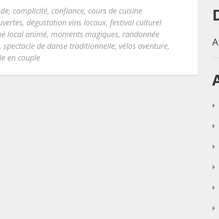
nde
,
complicité
,
confiance
,
cours de cuisine
uvertes
,
dégustation vins locaux
,
festival culturel
é local animé
,
moments magiques
,
randonnée
A
,
spectacle de danse traditionnelle
,
vélos aventure
,
le en couple