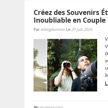
Créez des Souvenirs Ét
Inoubliable en Couple
Par
leblogdumono
Le
29 juin 2026
V
V
d
v
u
l
L
Uncategorized