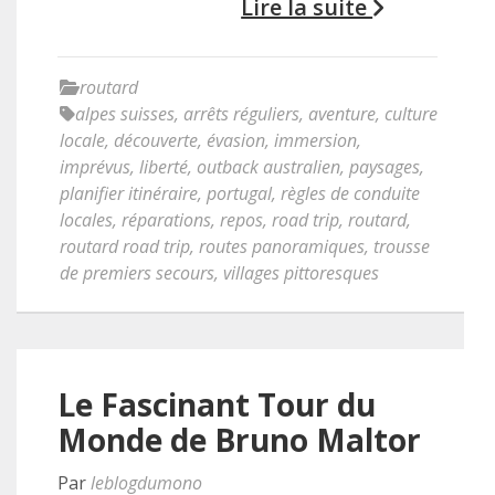
Lire la suite
routard
alpes suisses
,
arrêts réguliers
,
aventure
,
culture
locale
,
découverte
,
évasion
,
immersion
,
imprévus
,
liberté
,
outback australien
,
paysages
,
planifier itinéraire
,
portugal
,
règles de conduite
locales
,
réparations
,
repos
,
road trip
,
routard
,
routard road trip
,
routes panoramiques
,
trousse
de premiers secours
,
villages pittoresques
Le Fascinant Tour du
Monde de Bruno Maltor
Par
leblogdumono