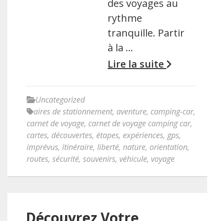
des voyages au
rythme
tranquille. Partir
à la …
Lire la suite
Uncategorized
aires de stationnement
,
aventure
,
camping-car
,
carnet de voyage
,
carnet de voyage camping car
,
cartes
,
découvertes
,
étapes
,
expériences
,
gps
,
imprévus
,
itinéraire
,
liberté
,
nature
,
orientation
,
routes
,
sécurité
,
souvenirs
,
véhicule
,
voyage
Découvrez Votre