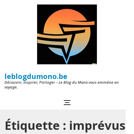
Aller
au
contenu
(Pressez
Entrée)
leblogdumono.be
Découvrir, Inspirer, Partager – Le Blog du Mono vous emmène en
voyage.
Étiquette :
imprévus