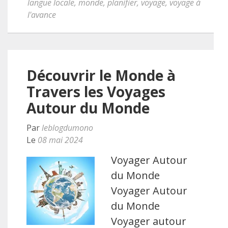
langue locale
,
monde
,
planifier
,
voyage
,
voyage à
l'avance
Découvrir le Monde à
Travers les Voyages
Autour du Monde
Par
leblogdumono
Le
08 mai 2024
Voyager Autour
du Monde
Voyager Autour
du Monde
Voyager autour