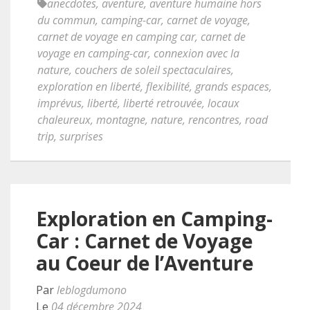
anecdotes
,
aventure
,
aventure humaine hors
du commun
,
camping-car
,
carnet de voyage
,
carnet de voyage en camping car
,
carnet de
voyage en camping-car
,
connexion avec la
nature
,
couchers de soleil spectaculaires
,
exploration en liberté
,
flexibilité
,
grands espaces
,
imprévus
,
liberté
,
liberté retrouvée
,
locaux
chaleureux
,
montagne
,
nature
,
rencontres
,
road
trip
,
surprises
Exploration en Camping-
Car : Carnet de Voyage
au Coeur de l’Aventure
Par
leblogdumono
Le
04 décembre 2024