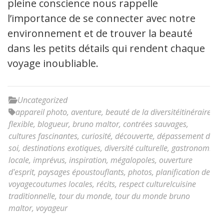
pleine conscience nous rappelle
l’importance de se connecter avec notre
environnement et de trouver la beauté
dans les petits détails qui rendent chaque
voyage inoubliable.
Uncategorized
appareil photo
,
aventure
,
beauté de la diversitéitinéraire
flexible
,
blogueur
,
bruno maltor
,
contrées sauvages
,
cultures fascinantes
,
curiosité
,
découverte
,
dépassement de
soi
,
destinations exotiques
,
diversité culturelle
,
gastronomie
locale
,
imprévus
,
inspiration
,
mégalopoles
,
ouverture
d'esprit
,
paysages époustouflants
,
photos
,
planification de
voyagecoutumes locales
,
récits
,
respect culturelcuisine
traditionnelle
,
tour du monde
,
tour du monde bruno
maltor
,
voyageur