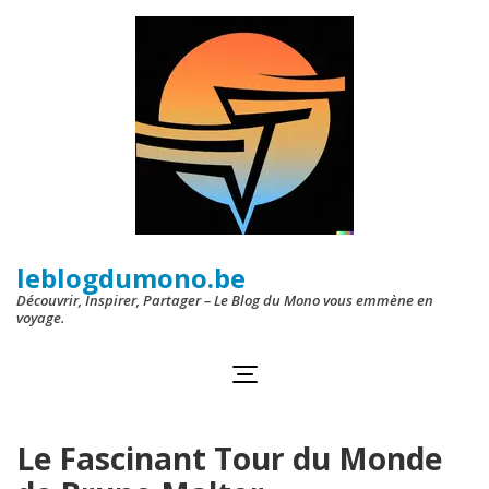
Aller
au
contenu
(Pressez
Entrée)
leblogdumono.be
Découvrir, Inspirer, Partager – Le Blog du Mono vous emmène en
voyage.
Le Fascinant Tour du Monde