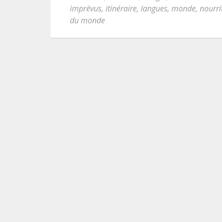
imprévus
,
itinéraire
,
langues
,
monde
,
nourri
du monde