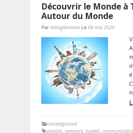
Découvrir le Monde à 
Autour du Monde
Par
leblogdumono
Le
08 mai 2024
V
A
m
i
é
C
n
L
Uncategorized
activités
,
aventure
,
budget
,
communicatio