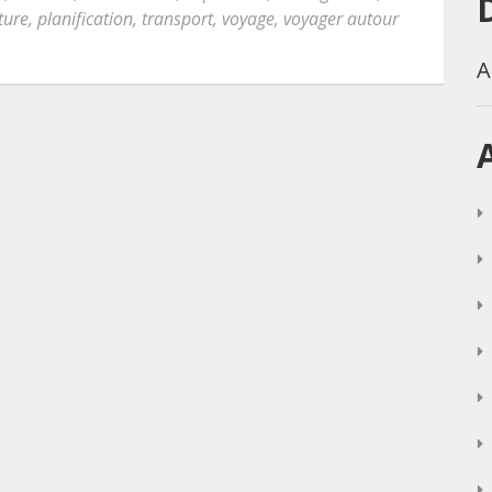
ture
,
planification
,
transport
,
voyage
,
voyager autour
A