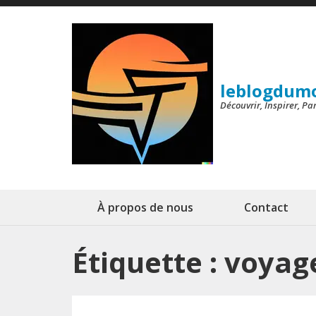
Aller
au
contenu
(Pressez
leblogdum
Entrée)
Découvrir, Inspirer, P
À propos de nous
Contact
Étiquette :
voyag