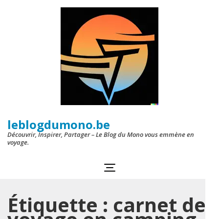
Aller
au
contenu
(Pressez
Entrée)
leblogdumono.be
Découvrir, Inspirer, Partager – Le Blog du Mono vous emmène en
voyage.
Étiquette :
carnet de