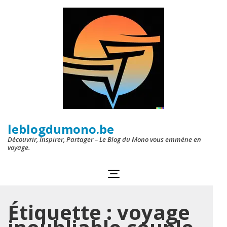
Aller
au
contenu
(Pressez
Entrée)
leblogdumono.be
Découvrir, Inspirer, Partager – Le Blog du Mono vous emmène en
voyage.
Étiquette :
voyage