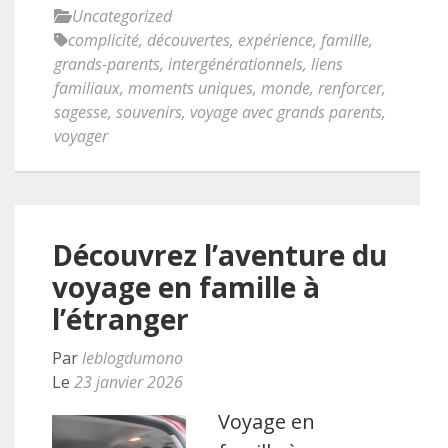
Uncategorized
complicité
,
découvertes
,
expérience
,
famille
,
grands-parents
,
intergénérationnels
,
liens
familiaux
,
moments uniques
,
monde
,
renforcer
,
sagesse
,
souvenirs
,
voyage avec grands parents
,
voyager
Découvrez l’aventure du
voyage en famille à
l’étranger
Par
leblogdumono
Le
23 janvier 2026
Voyage en