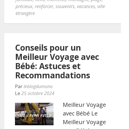
précieux
,
renforcer
,
souvenirs
,
vacances
,
ville
étrangère
Conseils pour un
Meilleur Voyage avec
Bébé: Astuces et
Recommandations
Par
leblogdumono
Le
25 octobre 2024
Meilleur Voyage
avec Bébé Le
Meilleur Voyage