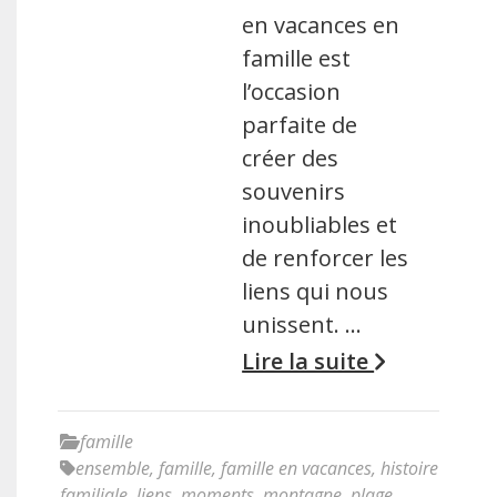
en vacances en
famille est
l’occasion
parfaite de
créer des
souvenirs
inoubliables et
de renforcer les
liens qui nous
unissent. …
Lire la suite
famille
ensemble
,
famille
,
famille en vacances
,
histoire
familiale
,
liens
,
moments
,
montagne
,
plage
,