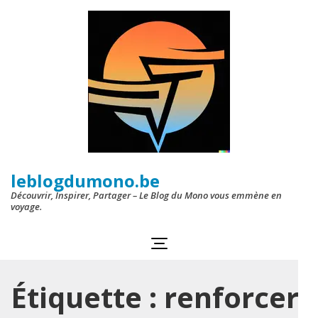
Aller
au
contenu
(Pressez
Entrée)
leblogdumono.be
Découvrir, Inspirer, Partager – Le Blog du Mono vous emmène en
voyage.
Étiquette :
renforcer