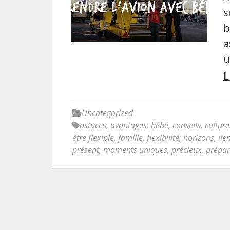
s
b
a
u
L
Uncategorized
astuces
,
avantages
,
bébé
,
conseils
,
culture
être flexible
,
famille
,
flexibilité
,
horizons
,
lie
présent
,
moments uniques
,
précieux
,
prépar