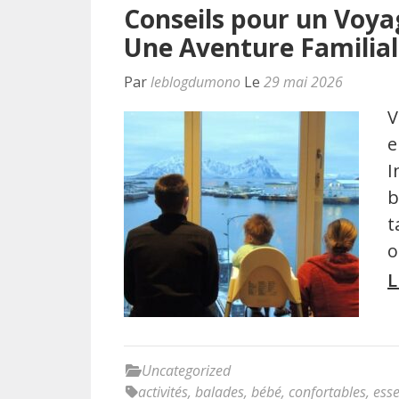
Conseils pour un Voya
Une Aventure Familial
Par
leblogdumono
Le
29 mai 2026
V
e
I
b
t
o
L
Uncategorized
activités
,
balades
,
bébé
,
confortables
,
esse