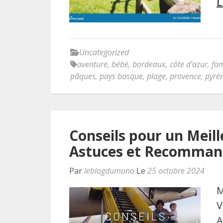
L
Uncategorized
aventure
,
bébé
,
bordeaux
,
côte d'azur
,
fam
pâques
,
pays basque
,
plage
,
provence
,
pyré
Conseils pour un Meil
Astuces et Recomman
Par
leblogdumono
Le
25 octobre 2024
M
V
A