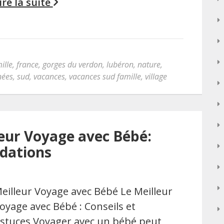
ire la suite
ille
,
france
,
gorges du verdon
,
lubéron
,
nature
,
nées
,
sud
,
vacances
,
vacances sud famille
,
village
leur Voyage avec Bébé:
dations
eilleur Voyage avec Bébé Le Meilleur
oyage avec Bébé : Conseils et
stuces Voyager avec un bébé peut