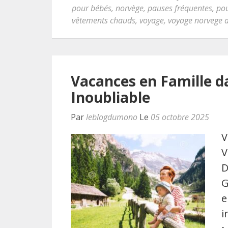
pour bébés
,
norvège
,
pauses fréquentes
,
pou
vêtements chauds
,
voyage
,
voyage norvege 
Vacances en Famille d
Inoubliable
Par
leblogdumono
Le
05 octobre 2025
V
V
D
G
e
i