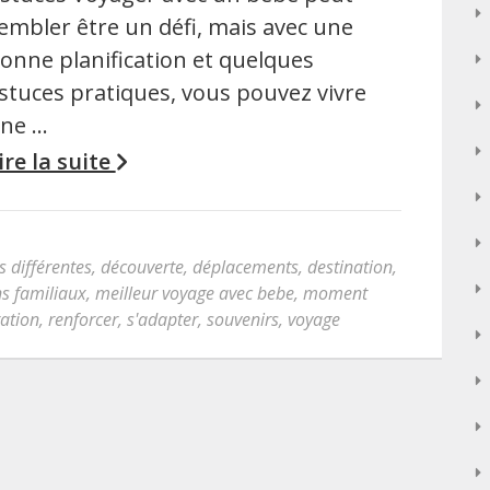
embler être un défi, mais avec une
onne planification et quelques
stuces pratiques, vous pouvez vivre
ne …
ire la suite
s différentes
,
découverte
,
déplacements
,
destination
,
ns familiaux
,
meilleur voyage avec bebe
,
moment
ation
,
renforcer
,
s'adapter
,
souvenirs
,
voyage