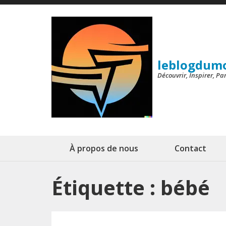
Aller
au
contenu
(Pressez
leblogdum
Entrée)
Découvrir, Inspirer, P
À propos de nous
Contact
Étiquette :
bébé