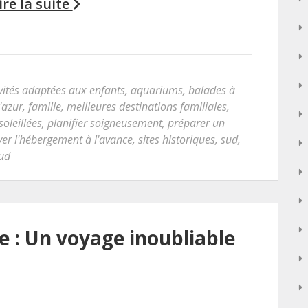
ire la suite
vités adaptées aux enfants
,
aquariums
,
balades à
'azur
,
famille
,
meilleures destinations familiales
,
oleillées
,
planifier soigneusement
,
préparer un
ver l'hébergement à l'avance
,
sites historiques
,
sud
,
sud
re : Un voyage inoubliable