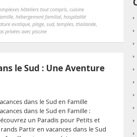
omplexes hôteliers tout compris
,
cuisine
famille
,
hébergement familial
,
hospitalité
ature exotique
,
plage
,
sud
,
temples
,
thaïlande
,
las privées avec piscine
ans le Sud : Une Aventure
acances dans le Sud en Famille
acances dans le Sud en Famille :
écouvrez un Paradis pour Petits et
rands Partir en vacances dans le Sud