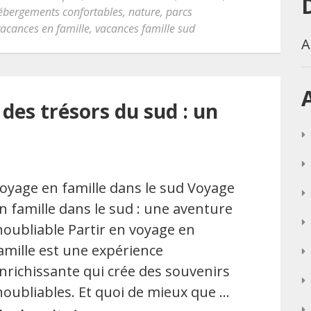
ébergements confortables
,
nature
,
parcs
vacances en famille
,
vacances famille sud
A
 des trésors du sud : un
oyage en famille dans le sud Voyage
n famille dans le sud : une aventure
noubliable Partir en voyage en
amille est une expérience
nrichissante qui crée des souvenirs
noubliables. Et quoi de mieux que …