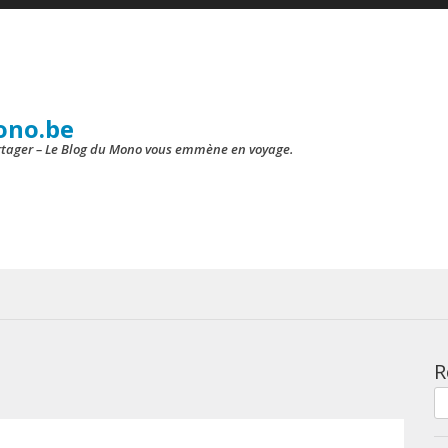
ono.be
artager – Le Blog du Mono vous emmène en voyage.
R