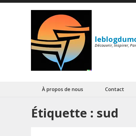
Aller
au
contenu
(Pressez
leblogdum
Entrée)
Découvrir, Inspirer, P
À propos de nous
Contact
Étiquette :
sud