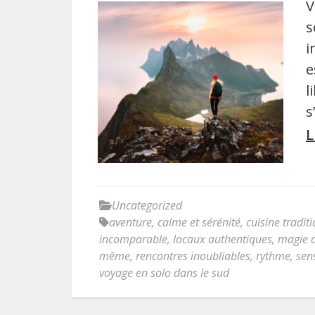
V
s
i
e
l
s
L
Uncategorized
aventure
,
calme et sérénité
,
cuisine tradit
incomparable
,
locaux authentiques
,
magie 
même
,
rencontres inoubliables
,
rythme
,
sen
voyage en solo dans le sud