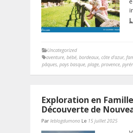
e
i
L
Uncategorized
aventure
,
bébé
,
bordeaux
,
côte d'azur
,
fam
pâques
,
pays basque
,
plage
,
provence
,
pyré
Exploration en Famille
Découverte de Nouve
Par
leblogdumono
Le
15 juillet 2025
V