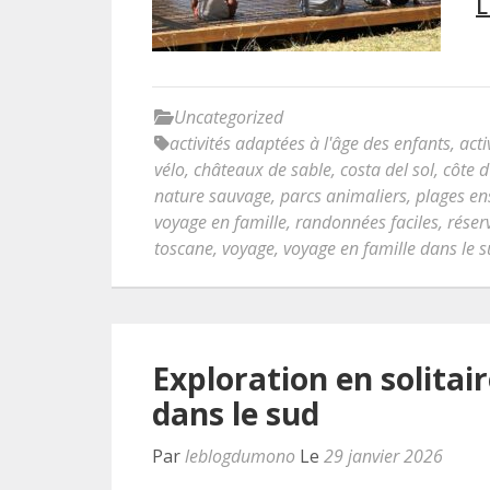
L
Uncategorized
activités adaptées à l'âge des enfants
,
acti
vélo
,
châteaux de sable
,
costa del sol
,
côte d
nature sauvage
,
parcs animaliers
,
plages ens
voyage en famille
,
randonnées faciles
,
réser
toscane
,
voyage
,
voyage en famille dans le 
Exploration en solitai
dans le sud
Par
leblogdumono
Le
29 janvier 2026