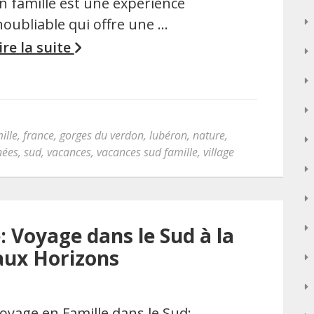
n famille est une expérience
noubliable qui offre une …
ire la suite
ille
,
france
,
gorges du verdon
,
lubéron
,
nature
,
nées
,
sud
,
vacances
,
vacances sud famille
,
village
: Voyage dans le Sud à la
aux Horizons
oyage en Famille dans le Sud: