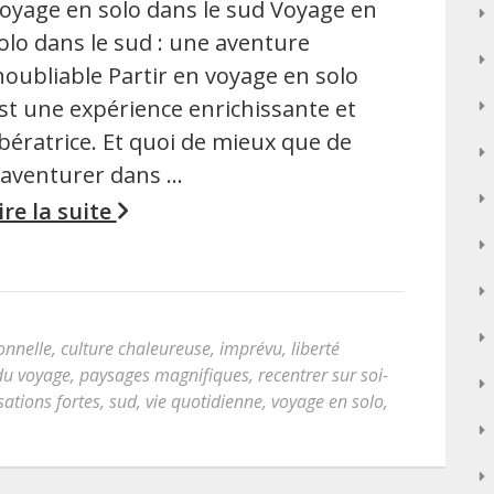
oyage en solo dans le sud Voyage en
olo dans le sud : une aventure
noubliable Partir en voyage en solo
st une expérience enrichissante et
ibératrice. Et quoi de mieux que de
’aventurer dans …
ire la suite
ionnelle
,
culture chaleureuse
,
imprévu
,
liberté
du voyage
,
paysages magnifiques
,
recentrer sur soi-
sations fortes
,
sud
,
vie quotidienne
,
voyage en solo
,