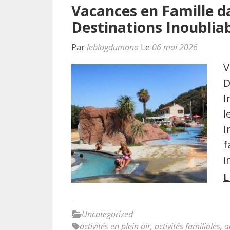
Vacances en Famille da
Destinations Inoublia
Par
leblogdumono
Le
06 mai 2026
V
D
I
l
I
f
i
L
Uncategorized
activités en plein air
,
activités familiales
,
a