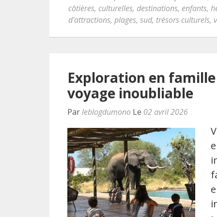
côtières
,
culturelles
,
destinations
,
enfants
,
h
d'attractions
,
plages
,
sud
,
trésors culturels
,
Exploration en famille
voyage inoubliable
Par
leblogdumono
Le
02 avril 2026
V
e
i
f
e
i