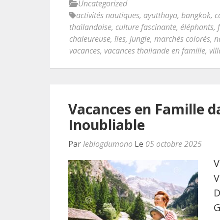
Uncategorized
activités nautiques
,
ayutthaya
,
bangkok
,
c
thaïlandaise
,
culture fascinante
,
éléphants
,
chaleureuse
,
îles
,
jungle
,
marchés colorés
,
n
vacances
,
vacances thailande en famille
,
vil
Vacances en Famille d
Inoubliable
Par
leblogdumono
Le
05 octobre 2025
V
V
D
G