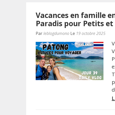
Vacances en famille e
Paradis pour Petits e
Par
leblogdumono
Le
19 octobre 2025
V
V
P
e
T
p
d
L