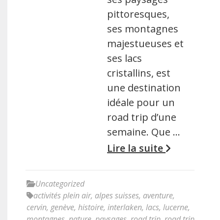
pittoresques,
ses montagnes
majestueuses et
ses lacs
cristallins, est
une destination
idéale pour un
road trip d’une
semaine. Que …
Lire la suite
Uncategorized
activités plein air
,
alpes suisses
,
aventure
,
cervin
,
genève
,
histoire
,
interlaken
,
lacs
,
lucerne
,
montagnes
,
nature
,
paysages
,
road trip
,
road trip