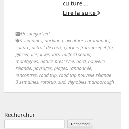
culture …
Lire la suite
Uncategorized
3 semaines
,
auckland
,
aventure
,
coromandel
,
culture
,
détroit de cook
,
glaciers franz josef et fox
glacier
,
îles
,
kiwis
,
lacs
,
milford sound
,
montagnes
,
nature préservée
,
nord
,
nouvelle-
zélande
,
paysages
,
plages
,
randonnée
,
rencontres
,
road trip
,
road trip nouvelle zélande
3 semaines
,
rotorua
,
sud
,
vignobles marlborough
Rechercher
Rechercher