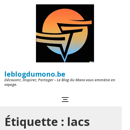
Aller
au
contenu
(Pressez
Entrée)
leblogdumono.be
Découvrir, Inspirer, Partager – Le Blog du Mono vous emmène en
voyage.
Étiquette :
lacs