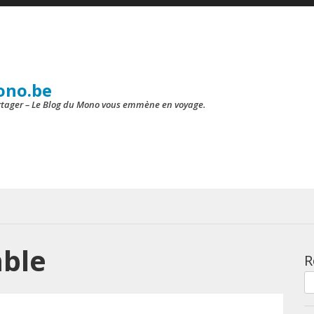
ono.be
artager – Le Blog du Mono vous emmène en voyage.
ble
R