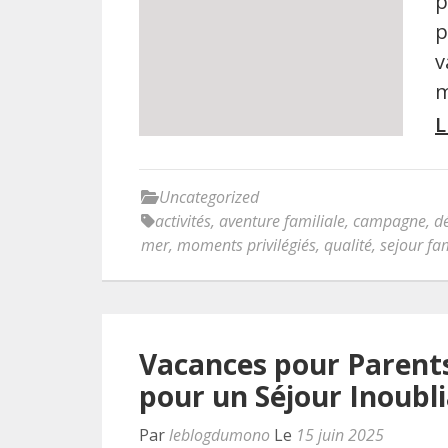
p
p
v
m
L
Uncategorized
activités
,
aventure familiale
,
campagne
,
dé
mer
,
moments privilégiés
,
qualité
,
sejour fam
Vacances pour Parents 
pour un Séjour Inoubli
Par
leblogdumono
Le
15 juin 2025