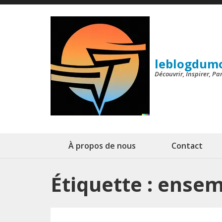
Aller
au
contenu
(Pressez
leblogdum
Entrée)
Découvrir, Inspirer, P
À propos de nous
Contact
Étiquette :
ensem