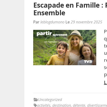
Escapade en Famille : 
Ensemble
Par
leblogdumono
Le
29 novembre 2025
P
q
t
u
r
s
p
L
Uncategorized
activités
,
destination
,
détente
,
divertissem