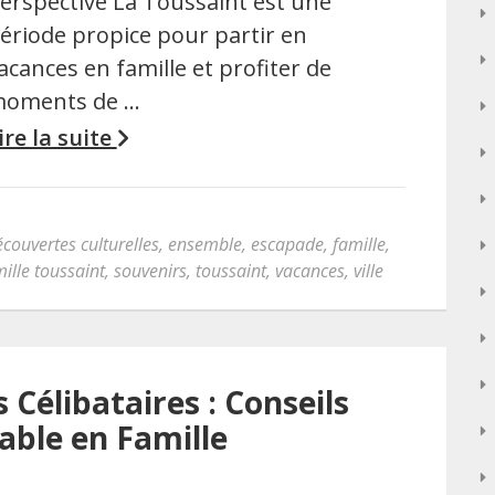
erspective La Toussaint est une
ériode propice pour partir en
acances en famille et profiter de
oments de …
ire la suite
couvertes culturelles
,
ensemble
,
escapade
,
famille
,
ille toussaint
,
souvenirs
,
toussaint
,
vacances
,
ville
Célibataires : Conseils
able en Famille