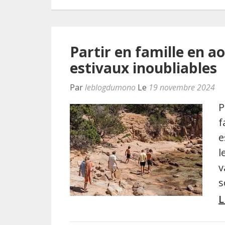
Partir en famille en a
estivaux inoubliables
Par
leblogdumono
Le
19 novembre 2024
P
f
e
l
v
s
L