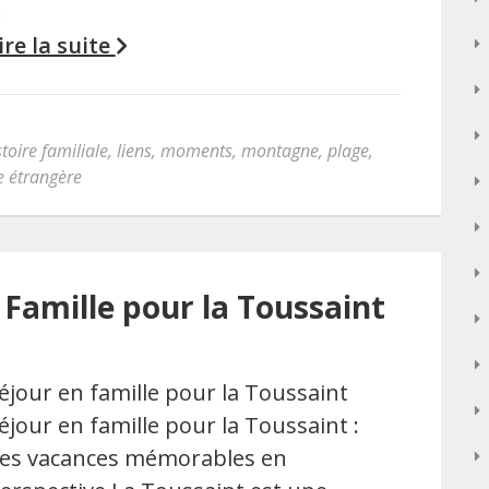
…
ire la suite
stoire familiale
,
liens
,
moments
,
montagne
,
plage
,
le étrangère
 Famille pour la Toussaint
éjour en famille pour la Toussaint
éjour en famille pour la Toussaint :
es vacances mémorables en