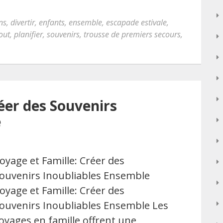
ns
,
divertir
,
enfants
,
ensemble
,
escapade estivale
,
out
,
planifier
,
souvenirs
,
trousse de premiers secours
,
éer des Souvenirs
e
oyage et Famille: Créer des
ouvenirs Inoubliables Ensemble
oyage et Famille: Créer des
ouvenirs Inoubliables Ensemble Les
oyages en famille offrent une