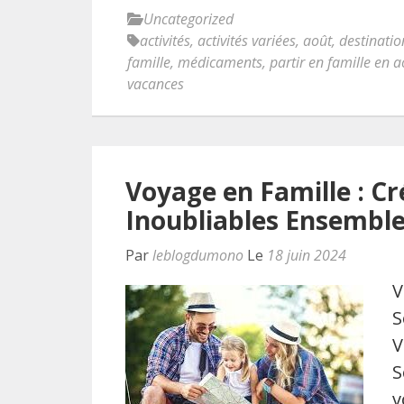
Uncategorized
activités
,
activités variées
,
août
,
destinatio
famille
,
médicaments
,
partir en famille en a
vacances
Voyage en Famille : Cr
Inoubliables Ensembl
Par
leblogdumono
Le
18 juin 2024
V
S
V
S
v