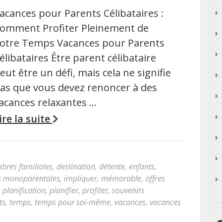
acances pour Parents Célibataires :
omment Profiter Pleinement de
otre Temps Vacances pour Parents
élibataires Être parent célibataire
eut être un défi, mais cela ne signifie
as que vous devez renoncer à des
acances relaxantes …
ire la suite
bres familiales
,
destination
,
détente
,
enfants
,
s monoparentales
,
impliquer
,
mémorable
,
offres
,
planification
,
planifier
,
profiter
,
souvenirs
ts
,
temps
,
temps pour soi-même
,
vacances
,
vacances