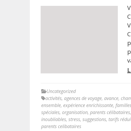
V
C
V
C
p
p
v
L
Uncategorized
activités
,
agences de voyage
,
avance
,
cham
ensemble
,
expérience enrichissante
,
famille
spéciales
,
organisation
,
parents célibataires
inoubliables
,
stress
,
suggestions
,
tarifs rédui
parents celibataires