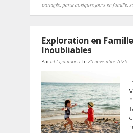
partagés
,
partir quelques jours en famille
,
s
Exploration en Famill
Inoubliables
Par
leblogdumono
Le
26 novembre 2025
L
I
V
E
f
d
r