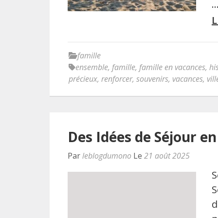
L
famille
ensemble
,
famille
,
famille en vacances
,
hi
précieux
,
renforcer
,
souvenirs
,
vacances
,
vil
Des Idées de Séjour en
Par
leblogdumono
Le
21 août 2025
S
S
d