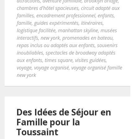
attractions
,
aventure familiale
,
brooklyn bridge
,
chambres d'hôtel spacieuses
,
circuit adapté aux
familles
,
encadrement professionnel
,
enfants
,
famille
,
guides expérimentés
,
itinéraires
,
logistique facilitée
,
manhattan skyline
,
musées
interactifs
,
new york
,
promenades en bateau
,
repas inclus ou adaptés aux enfants
,
souvenirs
inoubliables
,
spectacles de broadway adaptés
aux enfants
,
times square
,
visites guidées
,
voyage
,
voyage organisé
,
voyage organisé famille
new york
Des Idées de Séjour en
Famille pour la
Toussaint