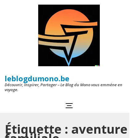
Aller
au
contenu
(Pressez
Entrée)
leblogdumono.be
Découvrir, Inspirer, Partager – Le Blog du Mono vous emmène en
voyage.
Étiquette :
aventure