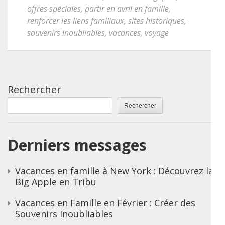
offres spéciales
,
partir en avril en famille
,
renforcer les liens familiaux
,
sites historiques
,
souvenirs inoubliables
,
vacances
,
voyage
Rechercher
Rechercher
Derniers messages
Vacances en famille à New York : Découvrez la
Big Apple en Tribu
Vacances en Famille en Février : Créer des
Souvenirs Inoubliables