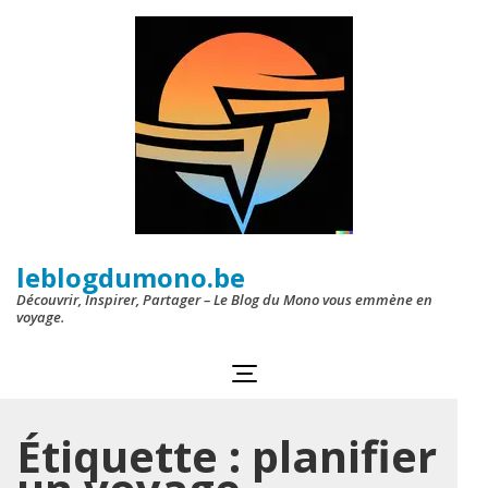
Aller
au
contenu
(Pressez
Entrée)
leblogdumono.be
Découvrir, Inspirer, Partager – Le Blog du Mono vous emmène en
voyage.
Étiquette :
planifier