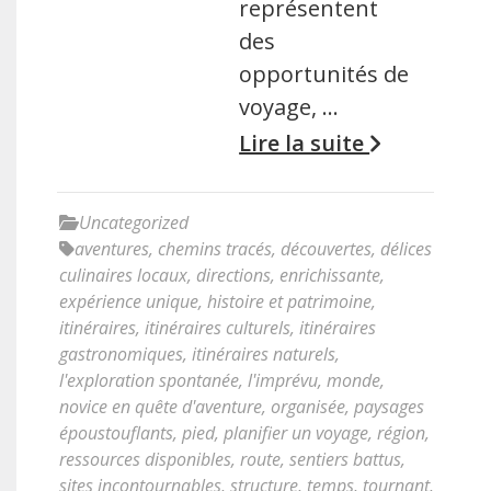
représentent
des
opportunités de
voyage, …
Lire la suite
Uncategorized
aventures
,
chemins tracés
,
découvertes
,
délices
culinaires locaux
,
directions
,
enrichissante
,
expérience unique
,
histoire et patrimoine
,
itinéraires
,
itinéraires culturels
,
itinéraires
gastronomiques
,
itinéraires naturels
,
l'exploration spontanée
,
l'imprévu
,
monde
,
novice en quête d'aventure
,
organisée
,
paysages
époustouflants
,
pied
,
planifier un voyage
,
région
,
ressources disponibles
,
route
,
sentiers battus
,
sites incontournables
,
structure
,
temps
,
tournant
,