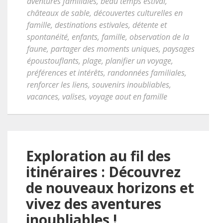
aventures familiales
,
beau temps estival
,
châteaux de sable
,
découvertes culturelles en
famille
,
destinations estivales
,
détente et
spontanéité
,
enfants
,
famille
,
observation de la
faune
,
partager des moments uniques
,
paysages
époustouflants
,
plage
,
planifier un voyage
,
préférences et intérêts
,
randonnées familiales
,
renforcer les liens
,
souvenirs inoubliables
,
vacances
,
valises
,
voyage aout en famille
Exploration au fil des
itinéraires : Découvrez
de nouveaux horizons et
vivez des aventures
inoubliables !