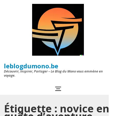
Aller
au
contenu
(Pressez
Entrée)
leblogdumono.be
Découvrir, Inspirer, Partager – Le Blog du Mono vous emmène en
voyage.
Étiquette :
novice en