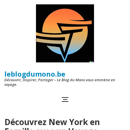
Aller
au
contenu
(Pressez
Entrée)
leblogdumono.be
Découvrir, Inspirer, Partager – Le Blog du Mono vous emmène en
voyage.
Découvrez New York en