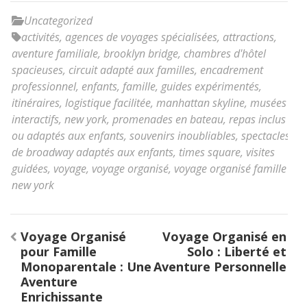
Uncategorized
activités
,
agences de voyages spécialisées
,
attractions
,
aventure familiale
,
brooklyn bridge
,
chambres d'hôtel
spacieuses
,
circuit adapté aux familles
,
encadrement
professionnel
,
enfants
,
famille
,
guides expérimentés
,
itinéraires
,
logistique facilitée
,
manhattan skyline
,
musées
interactifs
,
new york
,
promenades en bateau
,
repas inclus
ou adaptés aux enfants
,
souvenirs inoubliables
,
spectacles
de broadway adaptés aux enfants
,
times square
,
visites
guidées
,
voyage
,
voyage organisé
,
voyage organisé famille
new york
Navigation
Voyage Organisé
Voyage Organisé en
de
pour Famille
Solo : Liberté et
l’article
Monoparentale : Une
Aventure Personnelle
Aventure
Enrichissante