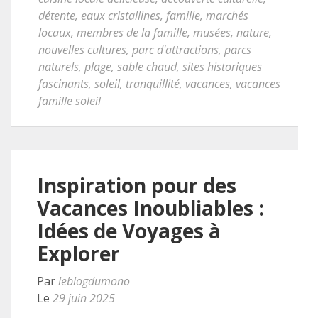
détente
,
eaux cristallines
,
famille
,
marchés
locaux
,
membres de la famille
,
musées
,
nature
,
nouvelles cultures
,
parc d'attractions
,
parcs
naturels
,
plage
,
sable chaud
,
sites historiques
fascinants
,
soleil
,
tranquillité
,
vacances
,
vacances
famille soleil
Inspiration pour des
Vacances Inoubliables :
Idées de Voyages à
Explorer
Par
leblogdumono
Le
29 juin 2025