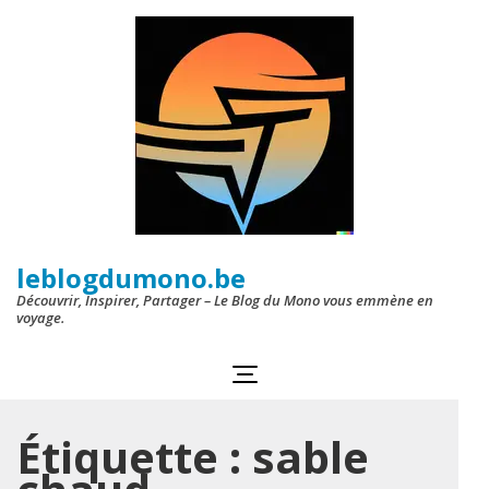
Aller
au
contenu
(Pressez
Entrée)
leblogdumono.be
Découvrir, Inspirer, Partager – Le Blog du Mono vous emmène en
voyage.
Étiquette :
sable