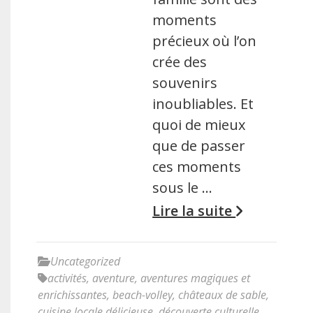
moments
précieux où l’on
crée des
souvenirs
inoubliables. Et
quoi de mieux
que de passer
ces moments
sous le …
Lire la suite
Uncategorized
activités
,
aventure
,
aventures magiques et
enrichissantes
,
beach-volley
,
châteaux de sable
,
cuisine locale délicieuse
,
découverte culturelle
,