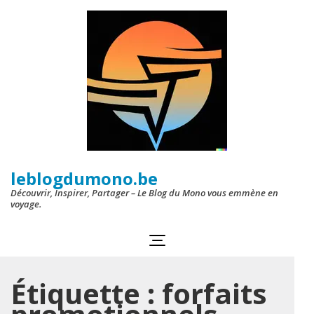
Aller
au
contenu
(Pressez
Entrée)
leblogdumono.be
Découvrir, Inspirer, Partager – Le Blog du Mono vous emmène en
voyage.
Étiquette :
forfaits