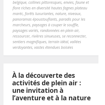
belgique
,
collines pittoresques
,
envies
,
faune et
flore riches en diversité hautes fagnes plateau
maréc
,
forêts luxuriantes
,
nature
,
niveaux
,
panoramas époustouflants
,
paradis pour les
marcheurs
,
paysages à couper le souffle
,
paysages variés
,
randonnées en plein air
,
ressourcer
,
rivières sinueuses
,
se reconnecter
,
sentiers magnifiques
,
terrain idéal
,
vallées
verdoyantes
,
vastes étendues boisées
À la découverte des
activités de plein air :
une invitation à
l’aventure et à la nature