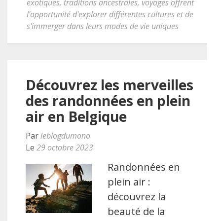
exotiques
,
traditions ancestrales
,
voyages offrent
l'opportunité d'explorer différentes cultures et de
s'immerger dans leurs modes de vie uniques
Découvrez les merveilles
des randonnées en plein
air en Belgique
Par
leblogdumono
Le
29 octobre 2023
Randonnées en
plein air :
découvrez la
beauté de la