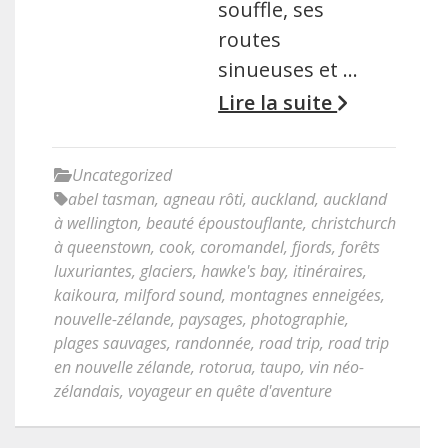
souffle, ses
routes
sinueuses et …
Lire la suite
Uncategorized
abel tasman
,
agneau rôti
,
auckland
,
auckland
à wellington
,
beauté époustouflante
,
christchurch
à queenstown
,
cook
,
coromandel
,
fjords
,
forêts
luxuriantes
,
glaciers
,
hawke's bay
,
itinéraires
,
kaikoura
,
milford sound
,
montagnes enneigées
,
nouvelle-zélande
,
paysages
,
photographie
,
plages sauvages
,
randonnée
,
road trip
,
road trip
en nouvelle zélande
,
rotorua
,
taupo
,
vin néo-
zélandais
,
voyageur en quête d'aventure