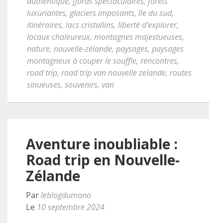
authentique
,
fjords spectaculaires
,
forêts
luxuriantes
,
glaciers imposants
,
île du sud
,
itinéraires
,
lacs cristallins
,
liberté d'explorer
,
locaux chaleureux
,
montagnes majestueuses
,
nature
,
nouvelle-zélande
,
paysages
,
paysages
montagneux à couper le souffle
,
rencontres
,
road trip
,
road trip van nouvelle zelande
,
routes
sinueuses
,
souvenirs
,
van
Aventure inoubliable :
Road trip en Nouvelle-
Zélande
Par
leblogdumono
Le
10 septembre 2024