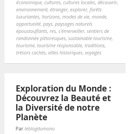
économique
,
cultures
,
cultures locales
,
découvrir
,
environnement
,
étranger
,
explorer
,
forêts
luxuriantes
,
horizons
,
modes de vie
,
monde
,
opportunité
,
pays
,
paysages naturels
époustouflants
,
res
,
s'émerveiller
,
sentiers de
randonnée pittoresques
,
sustainable tourisme
,
tourisme
,
tourisme responsable
,
traditions
,
trésors cachés
,
villes historiques
,
voyages
Exploration du Monde :
Découvrez la Beauté et
la Diversité de notre
Planète
Par
leblogdumono