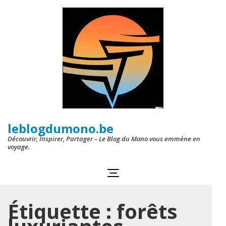
Aller
au
contenu
(Pressez
Entrée)
leblogdumono.be
Découvrir, Inspirer, Partager – Le Blog du Mono vous emmène en
voyage.
Étiquette :
forêts