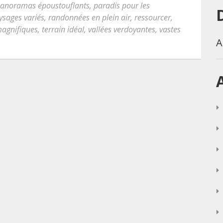
anoramas époustouflants
,
paradis pour les
ysages variés
,
randonnées en plein air
,
ressourcer
,
magnifiques
,
terrain idéal
,
vallées verdoyantes
,
vastes
A