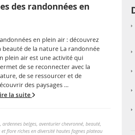
les des randonnées en
andonnées en plein air : découvrez
a beauté de la nature La randonnée
n plein air est une activité qui
ermet de se reconnecter avec la
ature, de se ressourcer et de
écouvrir des paysages …
ire la suite
,
ardennes belges
,
aventurier chevronné
,
beauté
,
 et flore riches en diversité hautes fagnes plateau