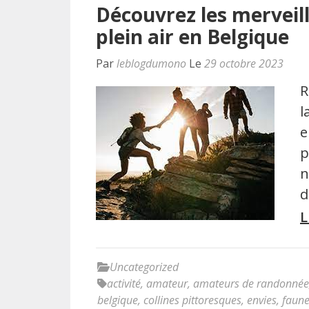
Découvrez les merveil
plein air en Belgique
Par
leblogdumono
Le
29 octobre 2023
R
l
e
p
n
d
L
Uncategorized
activité
,
amateur
,
amateurs de randonnée
belgique
,
collines pittoresques
,
envies
,
faune