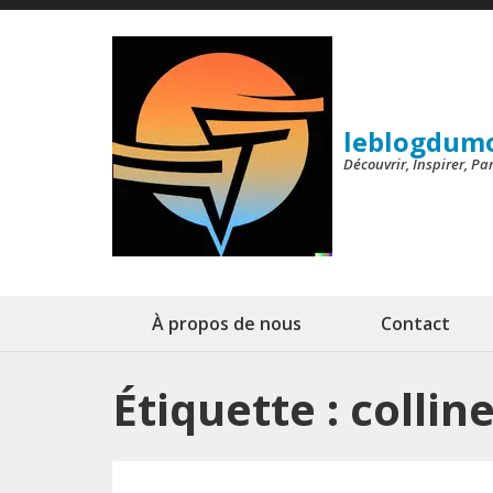
Aller
au
contenu
(Pressez
leblogdum
Entrée)
Découvrir, Inspirer, P
À propos de nous
Contact
Étiquette :
collin