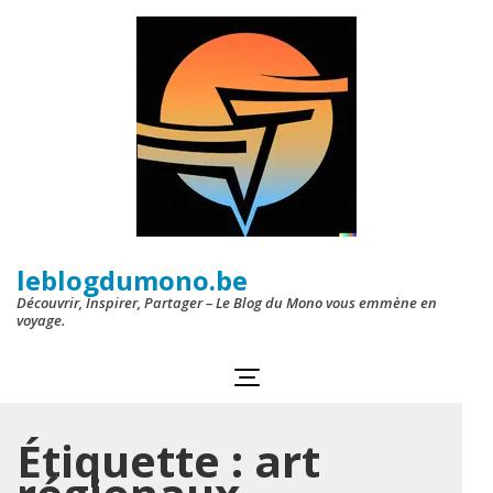
Aller
au
contenu
(Pressez
Entrée)
leblogdumono.be
Découvrir, Inspirer, Partager – Le Blog du Mono vous emmène en
voyage.
Étiquette :
art