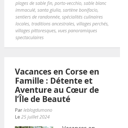
plages de sable fin
,
porto-vecchio
,
sable blanc
immaculé
,
santa giulia
,
sartène bonifacio
,
sentiers de randonnée
,
spécialités culinaires
locales
,
traditions ancestrales
,
villages perchés
,
villages pittoresques
,
vues panoramiques
spectaculaires
Vacances en Corse en
Famille : Détente et
Aventure au Cœur de
l’Île de Beauté
Par
leblogdumono
Le
25 juillet 2024