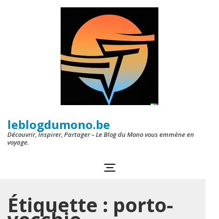
Aller
au
contenu
(Pressez
Entrée)
leblogdumono.be
Découvrir, Inspirer, Partager – Le Blog du Mono vous emmène en
voyage.
Étiquette :
porto-