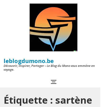
Aller
au
contenu
(Pressez
Entrée)
leblogdumono.be
Découvrir, Inspirer, Partager – Le Blog du Mono vous emmène en
voyage.
Étiquette :
sartène