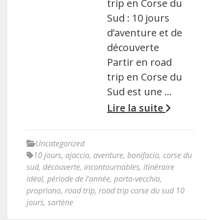
trip en Corse du
Sud : 10 jours
d’aventure et de
découverte
Partir en road
trip en Corse du
Sud est une …
Lire la suite
Uncategorized
10 jours
,
ajaccio
,
aventure
,
bonifacio
,
corse du
sud
,
découverte
,
incontournables
,
itinéraire
idéal
,
période de l'année
,
porto-vecchio
,
propriano
,
road trip
,
road trip corse du sud 10
jours
,
sartène