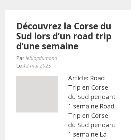
Découvrez la Corse du
Sud lors d’un road trip
d’une semaine
Par
leblogdumono
Le
12 mai 2025
Article: Road
Trip en Corse
du Sud pendant
1 semaine Road
Trip en Corse
du Sud pendant
1 semaine La