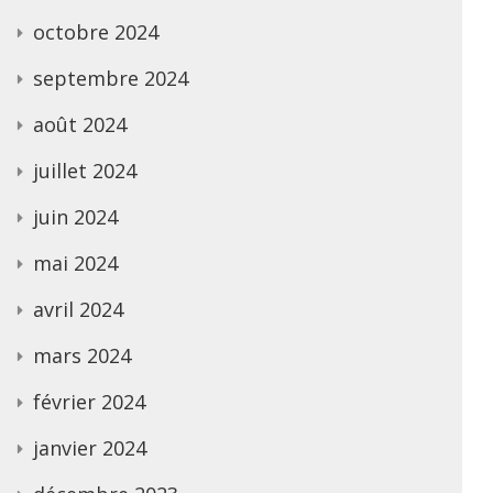
octobre 2024
septembre 2024
août 2024
juillet 2024
juin 2024
mai 2024
avril 2024
mars 2024
février 2024
janvier 2024