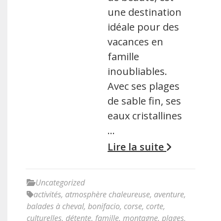
une destination
idéale pour des
vacances en
famille
inoubliables.
Avec ses plages
de sable fin, ses
eaux cristallines
…
Lire la suite
Uncategorized
activités
,
atmosphère chaleureuse
,
aventure
,
balades à cheval
,
bonifacio
,
corse
,
corte
,
culturelles
,
détente
,
famille
,
montagne
,
plages
,