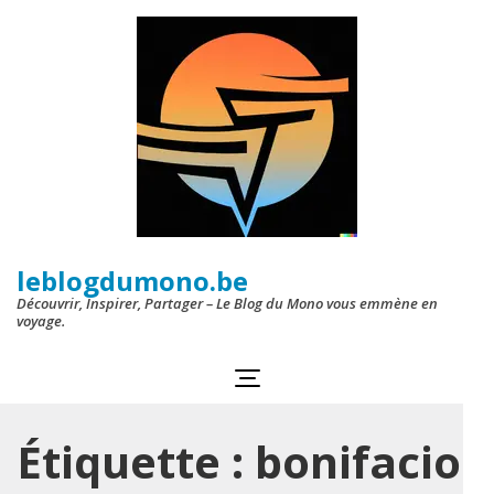
Aller
au
contenu
(Pressez
Entrée)
leblogdumono.be
Découvrir, Inspirer, Partager – Le Blog du Mono vous emmène en
voyage.
Étiquette :
bonifacio