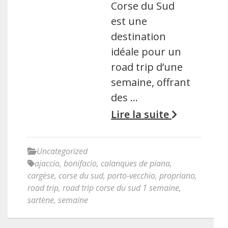
Corse du Sud
est une
destination
idéale pour un
road trip d’une
semaine, offrant
des …
Lire la suite
Uncategorized
ajaccio
,
bonifacio
,
calanques de piana
,
cargèse
,
corse du sud
,
porto-vecchio
,
propriano
,
road trip
,
road trip corse du sud 1 semaine
,
sartène
,
semaine