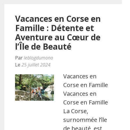
Vacances en Corse en
Famille : Détente et
Aventure au Cœur de
l’Île de Beauté
Par
leblogdumono
Le
25 juillet 2024
Vacances en
Corse en Famille
Vacances en
Corse en Famille
La Corse,
surnommée l’île
de beauté, est