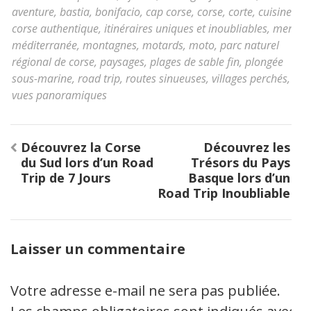
aventure
,
bastia
,
bonifacio
,
cap corse
,
corse
,
corte
,
cuisine
corse authentique
,
itinéraires uniques et inoubliables
,
mer
méditerranée
,
montagnes
,
motards
,
moto
,
parc naturel
régional de corse
,
paysages
,
plages de sable fin
,
plongée
sous-marine
,
road trip
,
routes sinueuses
,
villages perchés
,
vues panoramiques
Navigation
Découvrez la Corse
Découvrez les
de
du Sud lors d’un Road
Trésors du Pays
l’article
Trip de 7 Jours
Basque lors d’un
Road Trip Inoubliable
Laisser un commentaire
Votre adresse e-mail ne sera pas publiée.