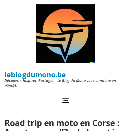
Aller
au
contenu
(Pressez
Entrée)
leblogdumono.be
Découvrir, Inspirer, Partager – Le Blog du Mono vous emmène en
voyage.
Road trip en moto en Corse :