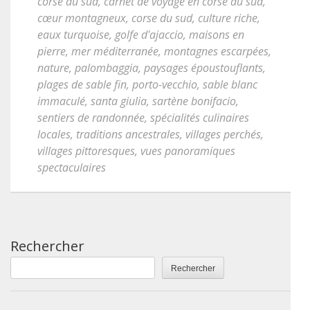
corse du sud
,
carnet de voyage en corse du sud
,
cœur montagneux
,
corse du sud
,
culture riche
,
eaux turquoise
,
golfe d'ajaccio
,
maisons en
pierre
,
mer méditerranée
,
montagnes escarpées
,
nature
,
palombaggia
,
paysages époustouflants
,
plages de sable fin
,
porto-vecchio
,
sable blanc
immaculé
,
santa giulia
,
sartène bonifacio
,
sentiers de randonnée
,
spécialités culinaires
locales
,
traditions ancestrales
,
villages perchés
,
villages pittoresques
,
vues panoramiques
spectaculaires
Rechercher
Rechercher