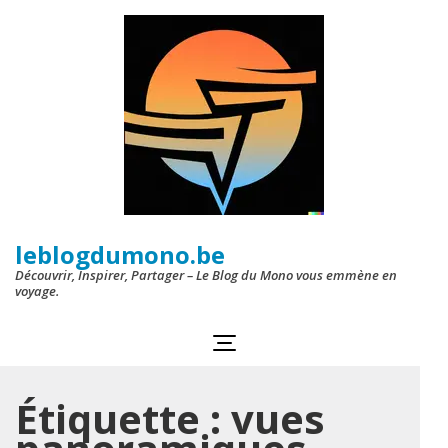
Aller
au
contenu
(Pressez
Entrée)
leblogdumono.be
Découvrir, Inspirer, Partager – Le Blog du Mono vous emmène en
voyage.
Étiquette :
vues