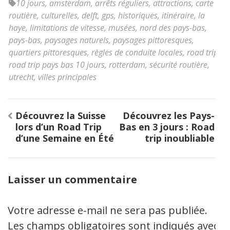
10 jours
,
amsterdam
,
arrêts réguliers
,
attractions
,
carte
routière
,
culturelles
,
delft
,
gps
,
historiques
,
itinéraire
,
la
haye
,
limitations de vitesse
,
musées
,
nord des pays-bas
,
pays-bas
,
paysages naturels
,
paysages pittoresques
,
quartiers pittoresques
,
règles de conduite locales
,
road trip
,
road trip pays bas 10 jours
,
rotterdam
,
sécurité routière
,
utrecht
,
villes principales
Navigation
Découvrez la Suisse
Découvrez les Pays-
de
lors d’un Road Trip
Bas en 3 jours : Road
l’article
d’une Semaine en Été
trip inoubliable
Laisser un commentaire
Votre adresse e-mail ne sera pas publiée.
Les champs obligatoires sont indiqués avec