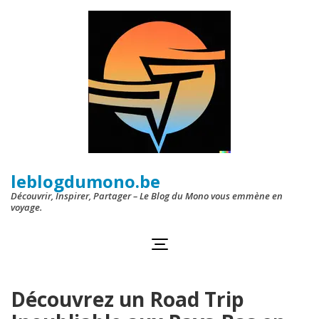
Aller
au
contenu
(Pressez
Entrée)
leblogdumono.be
Découvrir, Inspirer, Partager – Le Blog du Mono vous emmène en
voyage.
Découvrez un Road Trip