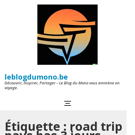
Aller
au
contenu
(Pressez
Entrée)
leblogdumono.be
Découvrir, Inspirer, Partager – Le Blog du Mono vous emmène en
voyage.
Étiquette :
road trip