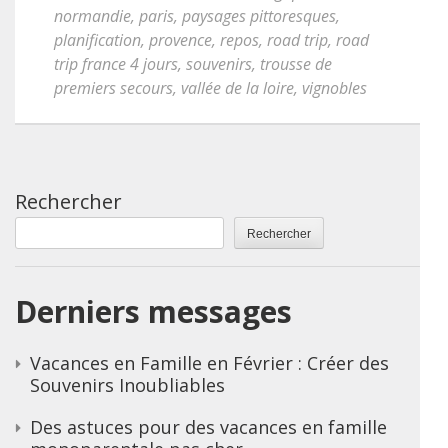
normandie
,
paris
,
paysages pittoresques
,
planification
,
provence
,
repos
,
road trip
,
road
trip france 4 jours
,
souvenirs
,
trousse de
premiers secours
,
vallée de la loire
,
vignobles
Rechercher
Rechercher
Derniers messages
Vacances en Famille en Février : Créer des
Souvenirs Inoubliables
Des astuces pour des vacances en famille