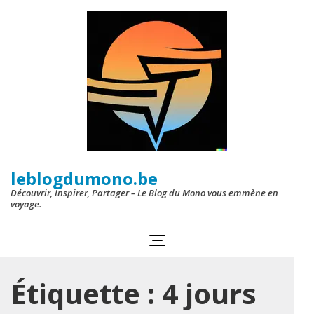
Aller
au
contenu
(Pressez
Entrée)
leblogdumono.be
Découvrir, Inspirer, Partager – Le Blog du Mono vous emmène en
voyage.
Étiquette :
4 jours