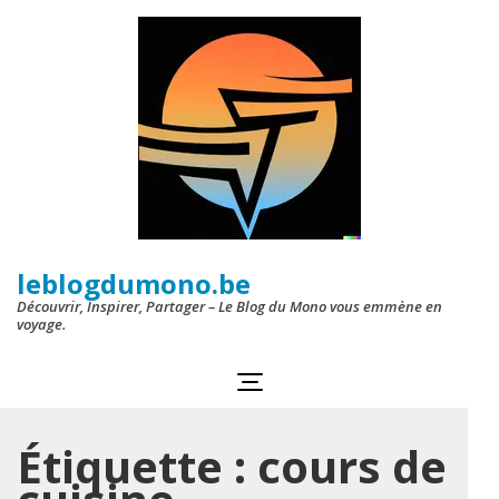
Aller
au
contenu
(Pressez
Entrée)
leblogdumono.be
Découvrir, Inspirer, Partager – Le Blog du Mono vous emmène en
voyage.
Étiquette :
cours de