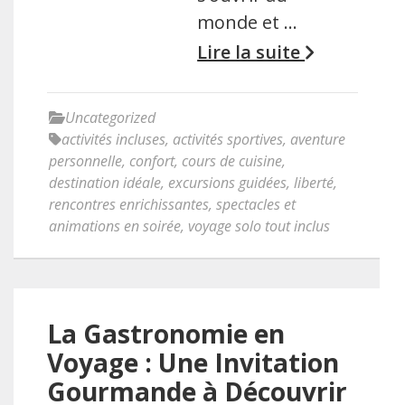
monde et …
Lire la suite
Uncategorized
activités incluses
,
activités sportives
,
aventure
personnelle
,
confort
,
cours de cuisine
,
destination idéale
,
excursions guidées
,
liberté
,
rencontres enrichissantes
,
spectacles et
animations en soirée
,
voyage solo tout inclus
La Gastronomie en
Voyage : Une Invitation
Gourmande à Découvrir