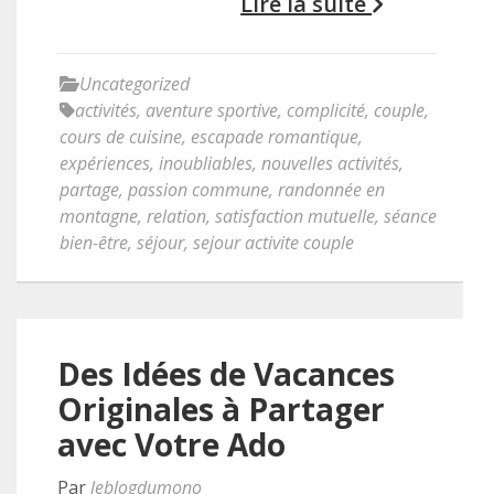
Lire la suite
Uncategorized
activités
,
aventure sportive
,
complicité
,
couple
,
cours de cuisine
,
escapade romantique
,
expériences
,
inoubliables
,
nouvelles activités
,
partage
,
passion commune
,
randonnée en
montagne
,
relation
,
satisfaction mutuelle
,
séance
bien-être
,
séjour
,
sejour activite couple
Des Idées de Vacances
Originales à Partager
avec Votre Ado
Par
leblogdumono