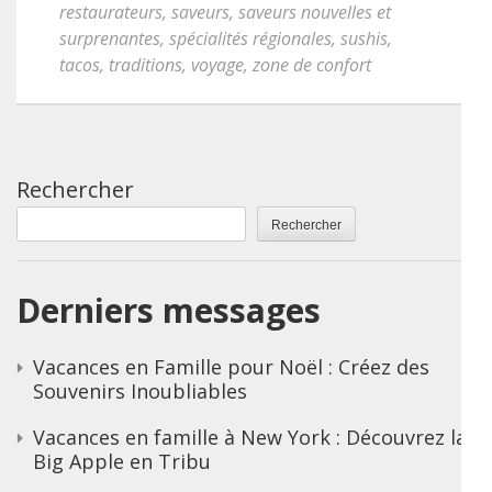
restaurateurs
,
saveurs
,
saveurs nouvelles et
surprenantes
,
spécialités régionales
,
sushis
,
tacos
,
traditions
,
voyage
,
zone de confort
Rechercher
Rechercher
Derniers messages
Vacances en Famille pour Noël : Créez des
Souvenirs Inoubliables
Vacances en famille à New York : Découvrez la
Big Apple en Tribu