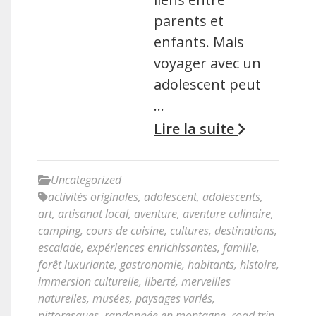
parents et
enfants. Mais
voyager avec un
adolescent peut
…
Lire la suite
Uncategorized
activités originales
,
adolescent
,
adolescents
,
art
,
artisanat local
,
aventure
,
aventure culinaire
,
camping
,
cours de cuisine
,
cultures
,
destinations
,
escalade
,
expériences enrichissantes
,
famille
,
forêt luxuriante
,
gastronomie
,
habitants
,
histoire
,
immersion culturelle
,
liberté
,
merveilles
naturelles
,
musées
,
paysages variés
,
pittoresques
,
randonnée en montagne
,
road trip