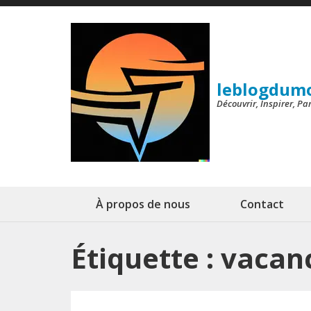
Aller
au
contenu
(Pressez
leblogdum
Entrée)
Découvrir, Inspirer, P
À propos de nous
Contact
Étiquette :
vacanc