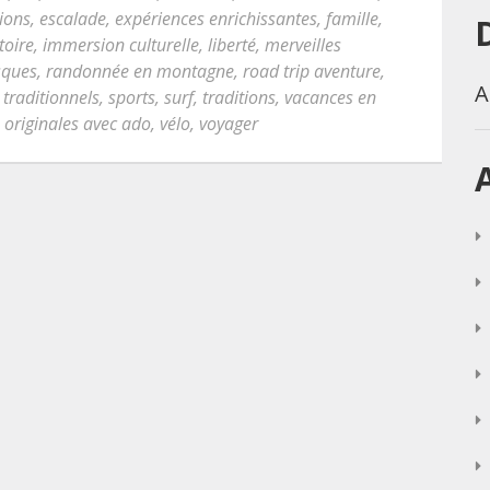
ions
,
escalade
,
expériences enrichissantes
,
famille
,
toire
,
immersion culturelle
,
liberté
,
merveilles
sques
,
randonnée en montagne
,
road trip aventure
,
A
 traditionnels
,
sports
,
surf
,
traditions
,
vacances en
 originales avec ado
,
vélo
,
voyager