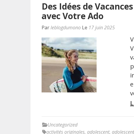
Des Idées de Vacances
avec Votre Ado
Par
leblogdumono
Le
17 juin 2025
V
V
v
p
i
e
v
L
Uncategorized
activités originales
,
adolescent
,
adolescen