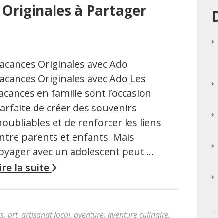
 Originales à Partager
acances Originales avec Ado
acances Originales avec Ado Les
acances en famille sont l’occasion
arfaite de créer des souvenirs
noubliables et de renforcer les liens
ntre parents et enfants. Mais
oyager avec un adolescent peut …
ire la suite
ts
,
art
,
artisanat local
,
aventure
,
aventure culinaire
,