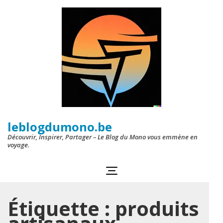
Aller
au
contenu
(Pressez
Entrée)
leblogdumono.be
Découvrir, Inspirer, Partager – Le Blog du Mono vous emmène en
voyage.
Étiquette :
produits