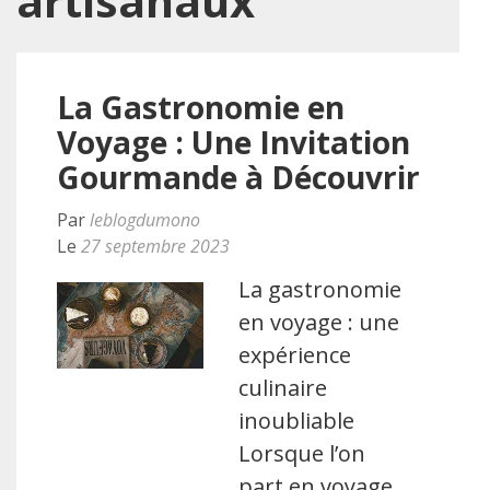
artisanaux
La Gastronomie en
Voyage : Une Invitation
Gourmande à Découvrir
Par
leblogdumono
Le
27 septembre 2023
La gastronomie
en voyage : une
expérience
culinaire
inoubliable
Lorsque l’on
part en voyage,