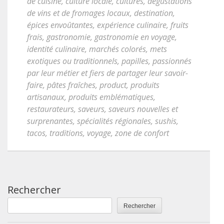
de cuisine
,
culture locale
,
cultures
,
dégustations
de vins et de fromages locaux
,
destination
,
épices envoûtantes
,
expérience culinaire
,
fruits
frais
,
gastronomie
,
gastronomie en voyage
,
identité culinaire
,
marchés colorés
,
mets
exotiques ou traditionnels
,
papilles
,
passionnés
par leur métier et fiers de partager leur savoir-
faire
,
pâtes fraîches
,
product
,
produits
artisanaux
,
produits emblématiques
,
restaurateurs
,
saveurs
,
saveurs nouvelles et
surprenantes
,
spécialités régionales
,
sushis
,
tacos
,
traditions
,
voyage
,
zone de confort
Rechercher
Rechercher