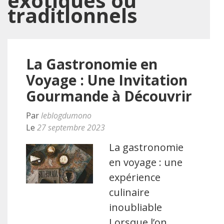
exotiques ou
traditionnels
La Gastronomie en
Voyage : Une Invitation
Gourmande à Découvrir
Par
leblogdumono
Le
27 septembre 2023
La gastronomie
en voyage : une
expérience
culinaire
inoubliable
Lorsque l’on