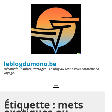
Aller
au
contenu
(Pressez
Entrée)
leblogdumono.be
Découvrir, Inspirer, Partager – Le Blog du Mono vous emmène en
voyage.
Étiquette :
mets