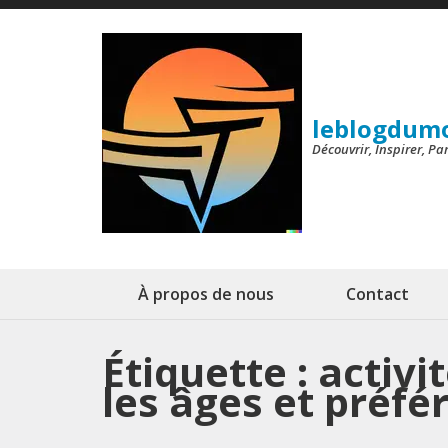
Aller
au
contenu
(Pressez
leblogdum
Entrée)
Découvrir, Inspirer, P
À propos de nous
Contact
Étiquette :
activi
les âges et préfé