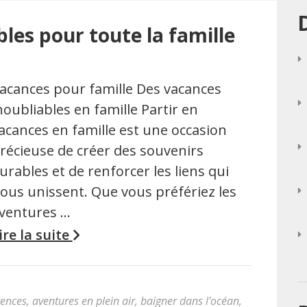
les pour toute la famille
acances pour famille Des vacances
noubliables en famille Partir en
acances en famille est une occasion
récieuse de créer des souvenirs
urables et de renforcer les liens qui
ous unissent. Que vous préfériez les
ventures …
ire la suite
rences
,
aventures en plein air
,
baigner dans l'océan
,