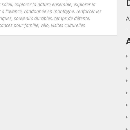
 soleil
,
explorer la nature ensemble
,
explorer la
r à l'avance
,
randonnée en montagne
,
renforcer les
A
oriques
,
souvenirs durables
,
temps de détente
,
cances pour famille
,
vélo
,
visites culturelles