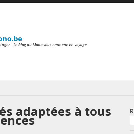
ono.be
artager – Le Blog du Mono vous emmène en voyage.
tés adaptées à tous
R
rences