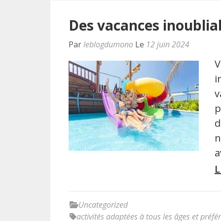
Des vacances inoubliab
Par
leblogdumono
Le
12 juin 2024
V
i
v
p
d
n
a
L
Uncategorized
activités adaptées à tous les âges et préfé