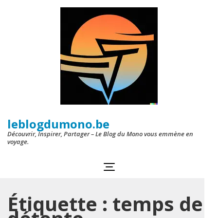
Aller
au
contenu
(Pressez
Entrée)
leblogdumono.be
Découvrir, Inspirer, Partager – Le Blog du Mono vous emmène en
voyage.
Étiquette :
temps de