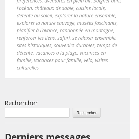
préférences
,
aventures en plein air
,
baigner dans
l'océan
,
châteaux de sable
,
cuisine locale
,
détente au soleil
,
explorer la nature ensemble
,
explorer la nature sauvage
,
musées fascinants
,
planifier à l'avance
,
randonnée en montagne
,
renforcer les liens
,
safari
,
se relaxer ensemble
,
sites historiques
,
souvenirs durables
,
temps de
détente
,
vacances à la plage
,
vacances en
famille
,
vacances pour famille
,
vélo
,
visites
culturelles
Rechercher
Rechercher
Derniers messages