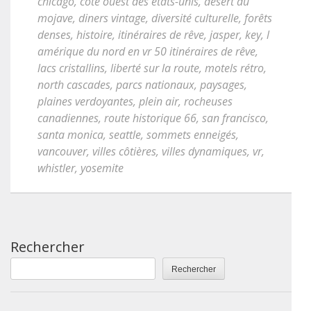
chicago
,
côte ouest des états-unis
,
désert du
mojave
,
diners vintage
,
diversité culturelle
,
forêts
denses
,
histoire
,
itinéraires de rêve
,
jasper
,
key
,
l
amérique du nord en vr 50 itinéraires de rêve
,
lacs cristallins
,
liberté sur la route
,
motels rétro
,
north cascades
,
parcs nationaux
,
paysages
,
plaines verdoyantes
,
plein air
,
rocheuses
canadiennes
,
route historique 66
,
san francisco
,
santa monica
,
seattle
,
sommets enneigés
,
vancouver
,
villes côtières
,
villes dynamiques
,
vr
,
whistler
,
yosemite
Rechercher
Rechercher