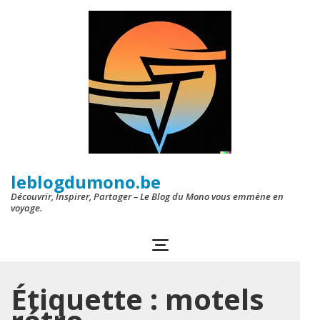
Aller
au
contenu
(Pressez
Entrée)
leblogdumono.be
Découvrir, Inspirer, Partager – Le Blog du Mono vous emmène en
voyage.
Étiquette :
motels