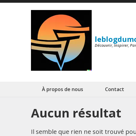
Aller
au
contenu
(Pressez
leblogdum
Entrée)
Découvrir, Inspirer, P
À propos de nous
Contact
Aucun résultat
Il semble que rien ne soit trouvé p